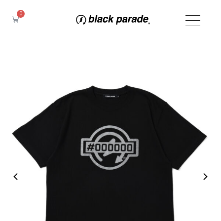
内
0
容
Cart
を
ス
キ
ッ
プ