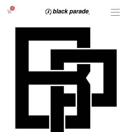
内
0
容
Cart
を
ス
キ
ッ
プ